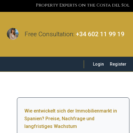
Property Experts on the Costa del Sol
Free Consultation:
+34 602 11 99 19
Login
Register
Wie entwickelt sich der Immobilienmarkt in
Spanien? Preise, Nachfrage und
langfristiges Wachstum