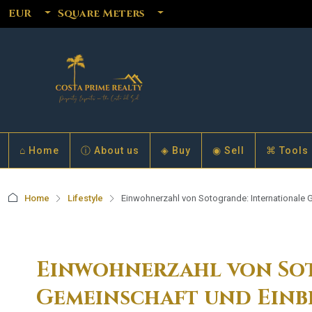
EUR
Square Meters
⌂ Home
ⓘ About us
◈ Buy
◉ Sell
⌘ Tools
Home
Lifestyle
Einwohnerzahl von Sotogrande: Internationale G
Einwohnerzahl von So
Gemeinschaft und Einbl