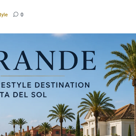
tyle
0