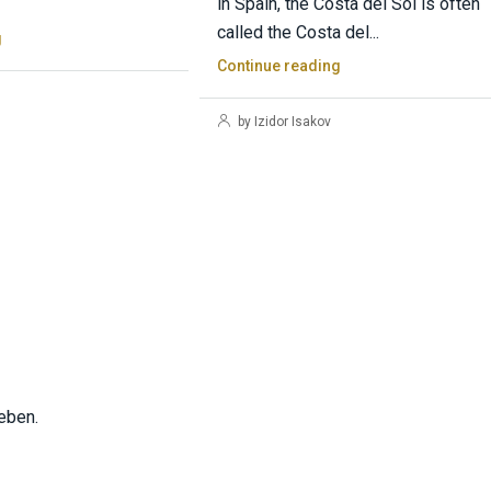
in Spain, the Costa del Sol is often
called the Costa del...
g
Continue reading
by Izidor Isakov
eben.