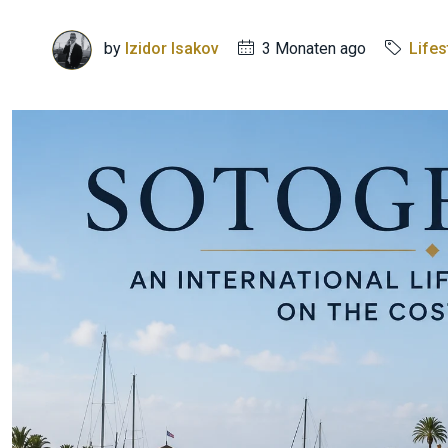
by
Izidor Isakov
3 Monaten ago
Lifes