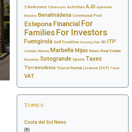
AJD
2 Bedrooms
Activities
3 Bedrooms
Apartment
Benalmádena
Communal Pool
Beaches
For
Financial
Estepona
For Investors
Families
Fuengirola
ITP
Golf Frontline
IBI
Housing Plan
Marbella
Mijas
News
Real Estate
Lifestyle
Manilva
Sotogrande
Taxes
Sports
Residents
Torremolinos
Tourist Rental License (VUT)
Travel
VAT
Topics
Costa del Sol News
(8)